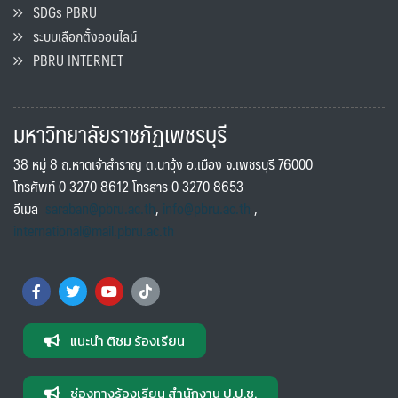
SDGs PBRU
ระบบเลือกตั้งออนไลน์
PBRU INTERNET
มหาวิทยาลัยราชภัฏเพชรบุรี
38 หมู่ 8 ถ.หาดเจ้าสำราญ ต.นาวุ้ง อ.เมือง จ.เพชรบุรี 76000
โทรศัพท์ 0 3270 8612 โทรสาร 0 3270 8653
อีเมล
saraban@pbru.ac.th
,
info@pbru.ac.th
,
international@mail.pbru.ac.th
แนะนำ ติชม ร้องเรียน
ช่องทางร้องเรียน สำนักงาน ป.ป.ช.