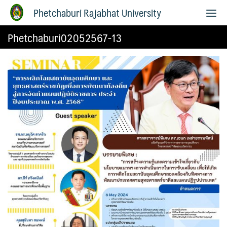
Phetchaburi Rajabhat University
Phetchaburi02052567-13