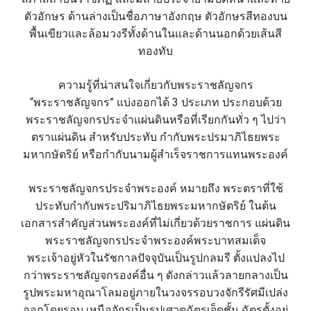
ตัวอักษร ด้านล่างเป็นชื่อภาษาอังกฤษ ตัวอักษรสีทองบน
พื้นเขียวและล้อมวงรีทั้งด้านในและด้านนอกด้วยเส้นสี
ทองทับ
ความรู้ที่น่าสนใจเกี่ยวกับพระราชลัญจกร
“พระราชลัญจกร” แบ่งออกได้ 3 ประเภท ประกอบด้วย
พระราชลัญจกรประจำแผ่นดินหรือที่เรียกกันทั่ว ๆ ไปว่า
ตราแผ่นดิน สำหรับประทับ กำกับพระปรมาภิไธยพระ
มหากษัตริย์ หรือกำกับนามผู้สำเร็จราชการแทนพระองค์
พระราชลัญจกรประจำพระองค์ หมายถึง พระตราที่ใช้
ประทับกำกับพระปริมาภิไธยพระมหากษัตริย์ ในต้น
เอกสารสำคัญส่วนพระองค์ที่ไม่เกี่ยวด้วยราชการ แผ่นดิน
พระราชลัญจกรประจำพระองค์พระบาทสมเด็จ
พระเจ้าอยู่หัวในรัชกาลปัจจุบันเป็นรูปกลมรี ตั้งแปลงไป
กว่าพระราชลัญจกรองค์อื่น ๆ ดังกล่าวแล้วลายกลางเป็น
รูปพระมหาอุณาโลมอยู่ภายในวงจรรอบวงจักรีรัศมีเปล่ง
ออกโดยรอบ เหนือจักรเป็นรูปเศวตฉัตรเจ็ดชั้น ฉัตรตั้งอยู่