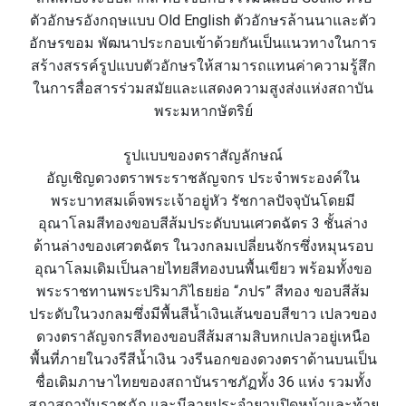
ตัวอักษรอังกฤษแบบ Old English ตัวอักษรล้านนาและตัว
อักษรขอม พัฒนาประกอบเข้าด้วยกันเป็นแนวทางในการ
สร้างสรรค์รูปแบบตัวอักษรให้สามารถแทนค่าความรู้สึก
ในการสื่อสารร่วมสมัยและแสดงความสูงส่งแห่งสถาบัน
พระมหากษัตริย์
รูปแบบของตราสัญลักษณ์
อัญเชิญดวงตราพระราชลัญจกร ประจำพระองค์ใน
พระบาทสมเด็จพระเจ้าอยู่หัว รัชกาลปัจจุบันโดยมี
อุณาโลมสีทองขอบสีส้มประดับบนเศวตฉัตร 3 ชั้นล่าง
ด้านล่างของเศวตฉัตร ในวงกลมเปลี่ยนจักรซึ่งหมุนรอบ
อุณาโลมเดิมเป็นลายไทยสีทองบนพื้นเขียว พร้อมทั้งขอ
พระราชทานพระปริมาภิไธยย่อ “ภปร” สีทอง ขอบสีส้ม
ประดับในวงกลมซึ่งมีพื้นสีน้ำเงินเส้นขอบสีขาว เปลวของ
ดวงตราลัญจกรสีทองขอบสีส้มสามสิบหกเปลวอยู่เหนือ
พื้นที่ภายในวงรีสีน้ำเงิน วงรีนอกของดวงตราด้านบนเป็น
ชื่อเดิมภาษาไทยของสถาบันราชภัฏทั้ง 36 แห่ง รวมทั้ง
สภาสถาบันราชภัฏ และมีลายประจำยามปิดหน้าและท้าย