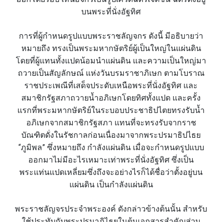
บนพระที่นั่งอัฐทิศ
การที่ผู้กำหนดรูปแบบพระราชลัญจกร ดังนี้ มีอธิบายว่า
หมายถึง ทรงเป็นพระมหากษัตริย์ผู้เป็นใหญ่ในแผ่นดิน
โดยที่ผู้แทนทั้งแปดน้อมนำแผ่นดิน และความเป็นใหญ่มา
ถวายเป็นสัญลักษณ์ แห่งวันบรมราชาภิเษก ตามโบราณ
ราชประเพณีที่เสด็จประดับเหนือพระที่นั่งอัฐทิศ และ
สมาชิกรัฐสภาถวายน้ำอภิเษกโดยทิศทั้งแปด และครั้ง
แรกที่พระมหากษัตริย์ในระบอบประชาธิปไตยทรงรับน้ำ
อภิเษกจากสมาชิกรัฐสภา แทนที่จะทรงรับจากราช
บัณฑิตดั่งในรัชกาลก่อนเนื่องมาจากพระปรมาธิปไธย
“ภูมิพล” ซึ่งหมายถึง กำลังแผ่นดิน เมื่อจะกำหนดรูปแบบ
ออกมาไม่มีอะไรเหมาะเท่าพระที่นั่งอัฐทิศ ซึ่งเป็น
พระแท่นแปดเหลี่ยมซึ่งถึงจะอย่างไรก็ได้ชื่อว่าตั้งอยู่บน
แผ่นดิน เป็นกำลังแผ่นดิน
พระราชลัญจรประจำพระองค์ ดังกล่าวข้างต้นนั้น สำหรับ
ใช้ประทับกับพระปรมาภิไธยในต้นเอกสารสำคัญส่วน