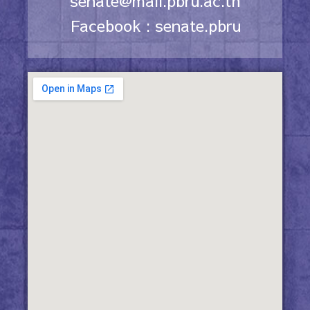
senate@mail.pbru.ac.th
Facebook :
senate.pbru