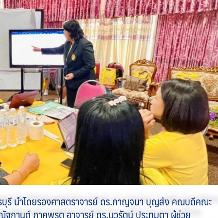
ุรี นำโดยรองศาสตราจารย์ ดร.กาญจนา บุญส่ง คณบดีคณะ
ณัฐกานต์ ภาคพรต อาจารย์ ดร.นวรัตน์ ประทุมตา ผู้ช่วย