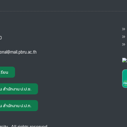
ต
ส
00
แ
ional@mail.pbru.ac.th
เรียน
น สำนักงาน ป.ป.ช.
น สำนักงาน ป.ป.ท.
ty , All rights reserved.