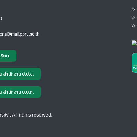
ต
ส
00
แ
ional@mail.pbru.ac.th
เรียน
น สำนักงาน ป.ป.ช.
น สำนักงาน ป.ป.ท.
ty , All rights reserved.