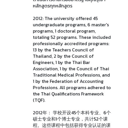
หลักสูตรทุกหลักสูตร
2012: The university offered 45
undergraduate programs, 6 master's
programs, 1 doctoral program,
totaling 52 programs. These included
professionally accredited programs:
13 by the Teachers Council of
Thailand, 2 by the Council of
Engineers, 1 by the Thai Bar
Association, 1 by the Council of Thai
Traditional Medical Professions, and
1 by the Federation of Accounting
Professions. All programs adhered to
the Thai Qualifications Framework
(TQF).
2012年： 学校开设45个本科专业、6个
硕士专业和1个博士专业，共计52个课
程。这些课程中包括获得专业认证的课