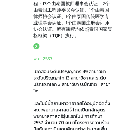
程：13个由泰国教师理事会认证、2个
由泰国工程师委员会认证、1个由泰国
律师协会认证、1个由泰国传统医学专
业理事会认证、1个由泰国注册会计师
协会认证。所有课程均依照泰国国家资
格框架（TQF）执行。
พ.ศ. 2557
เปิดสอนระดับปริญญาตรี 49 สาขาวิชา
ระดับปริญญาโท 13 สาขาวิชา และระดับ
ปริญญาเอก 3 สาขาวิชา ป.บัณฑิต 1 สาขา
วิชา
และในปีนี้สภามหาวิทยาลัยได้อนุมัติจัดตั้ง
คณะพยาบาลศาสตร์ โดยเปิดหลักสูตร
พยาบาลศาสตร์รุ่นแรกในปี การศึกษา
2557 จํานวน 70 คน มีโครงการความร่วม
มือกับสถาบันอุดมศึกษาต่างประเทศเพิ่ม