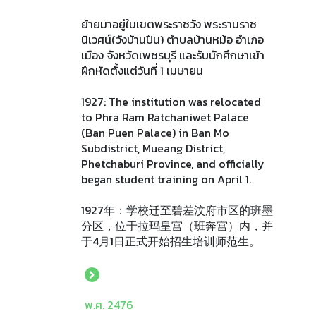
ย้ายมาอยู่ในเขตพระราชวัง พระรามราช
นิเวศน์(วังบ้านปืน) ตำบลบ้านหม้อ อำเภอ
เมือง จังหวัดเพชรบุรี และรับนักศึกษาเข้า
ฝึกหัดตั้งแต่วันที่ 1 เมษายน
1927: The institution was relocated
to Phra Ram Ratchaniwet Palace
(Ban Puen Palace) in Ban Mo
Subdistrict, Mueang District,
Phetchaburi Province, and officially
began student training on April 1.
1927年：学校迁至碧差汶府市区的班墨
分区，位于拉玛皇宫（班奔宫）内，并
于4月1日正式开始招生培训师范生。
พ.ศ. 2476