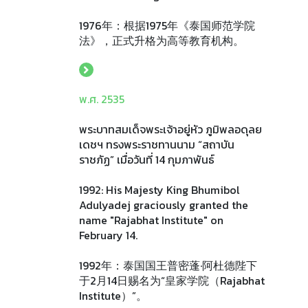
1976年：根据1975年《泰国师范学院
法》，正式升格为高等教育机构。
พ.ศ. 2535
พระบาทสมเด็จพระเจ้าอยู่หัว ภูมิพลอดุลย
เดชฯ ทรงพระราชทานนาม “สถาบัน
ราชภัฏ” เมื่อวันที่ 14 กุมภาพันธ์
1992: His Majesty King Bhumibol
Adulyadej graciously granted the
name "Rajabhat Institute" on
February 14.
1992年：泰国国王普密蓬·阿杜德陛下
于2月14日赐名为“皇家学院（Rajabhat
Institute）”。