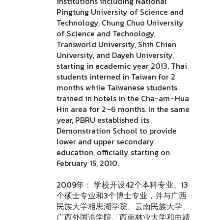
institutions including National
Pingtung University of Science and
Technology, Chung Chuo University
of Science and Technology,
Transworld University, Shih Chien
University, and Dayeh University,
starting in academic year 2013. Thai
students interned in Taiwan for 2
months while Taiwanese students
trained in hotels in the Cha-am–Hua
Hin area for 2–6 months. In the same
year, PBRU established its
Demonstration School to provide
lower and upper secondary
education, officially starting on
February 15, 2010.
2009年： 学校开设42个本科专业、13
个硕士专业和3个博士专业，并与广西
民族大学相思湖学院、云南民族大学、
广西外国语学院、西南林业大学和曲靖