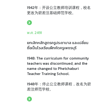
1942年：开设公立教师培训课程，校名
更改为碧差汶基础师范学校。
พ.ศ. 2491
ยกเลิกหลักสูตรครูประชาบาล และเปลี่ยน
ชื่อเป็นโรงเรียนฝึกหัดครูเพชรบุรี
1948: The curriculum for community
teachers was discontinued, and the
name changed to Phetchaburi
Teacher Training School.
1948年：停止公立教师课程，改名为碧
差汶师范学校。