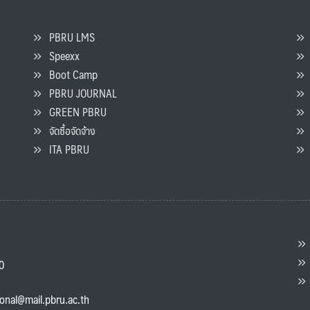
PBRU LMS
Speexx
จ
Boot Camp
PBRU JOURNAL
GREEN PBRU
ร
จัดซื้อจัดจ้าง
L
ITA PBRU
P
ต
ส
00
แ
ional@mail.pbru.ac.th