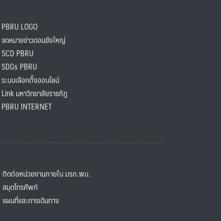
PBRU LOGO
ดหมายข่าวดอนขังใหญ่
SCD PBRU
SDGs PBRU
ะบบเลือกตั้งออนไลน์
ink มหาวิทยาลัยราชภัฏ
BRU INTERNET
ิดต่อหน่วยงานภายใน มรภ.พบ.
มุดโทรศัพท์
ผนที่และการเดินทาง