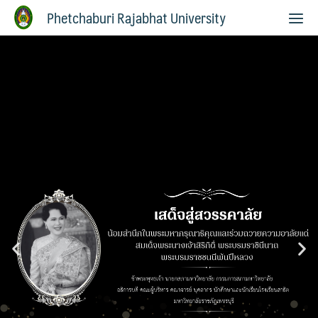
Phetchaburi Rajabhat University