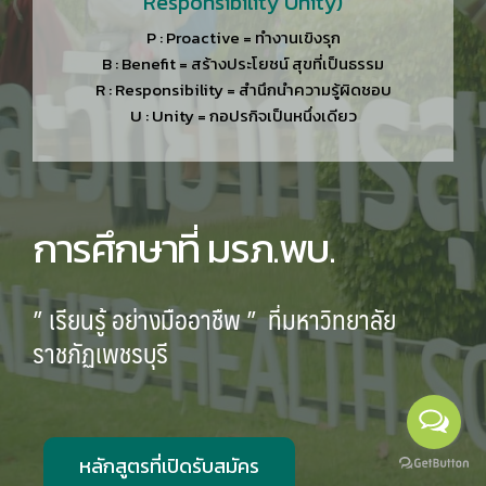
Responsibility Unity)
P : Proactive = ทำงานเขิงรุก
B : Benefit = สร้างประโยชน์ สุขที่เป็นธรรม
R : Responsibility = สำนึกนำความรู้ผิดชอบ
U : Unity = กอปรกิจเป็นหนึ่งเดียว
การศึกษาที่ มรภ.พบ.
” เรียนรู้ อย่างมืออาชืพ ” ที่มหาวิทยาลัย
ราชภัฏเพชรบุรี
หลักสูตรที่เปิดรับสมัคร