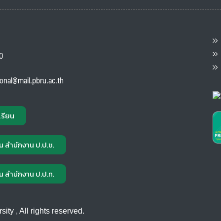
ต
ส
00
แ
ional@mail.pbru.ac.th
เรียน
น สำนักงาน ป.ป.ช.
น สำนักงาน ป.ป.ท.
ty , All rights reserved.