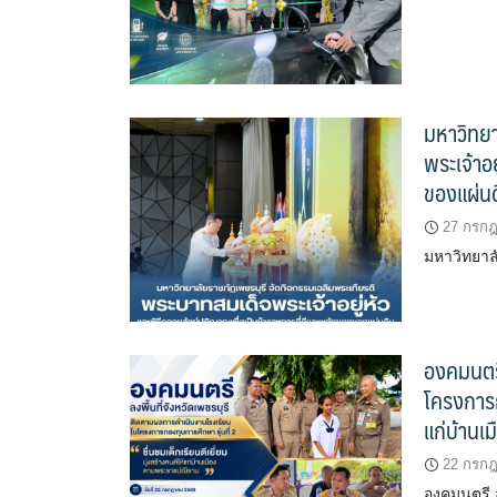
มหาวิทยา
พระเจ้าอ
ของแผ่น
27 กรก
มหาวิทยาล
องคมนตรี
โครงการกอ
แก่บ้าน
22 กรก
องคมนตรี ล