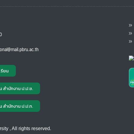
ต
ส
00
แ
ional@mail.pbru.ac.th
เรียน
น สำนักงาน ป.ป.ช.
น สำนักงาน ป.ป.ท.
ty , All rights reserved.