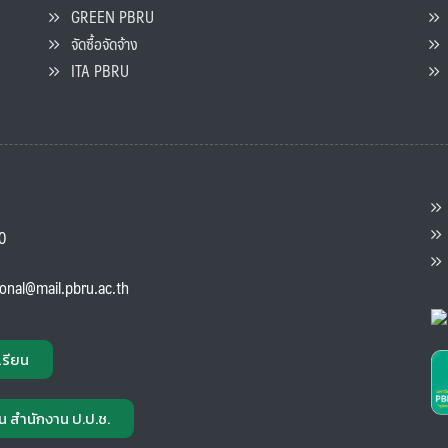
GREEN PBRU
ร
จัดซื้อจัดจ้าง
L
ITA PBRU
P
ต
ส
00
แ
ional@mail.pbru.ac.th
เรียน
น สำนักงาน ป.ป.ช.