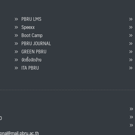
PBRU LMS
Speexx
จ
Boot Camp
PBRU JOURNAL
GREEN PBRU
ร
จัดซื้อจัดจ้าง
L
ITA PBRU
P
ต
ส
00
แ
ional@mail.pbru.ac.th