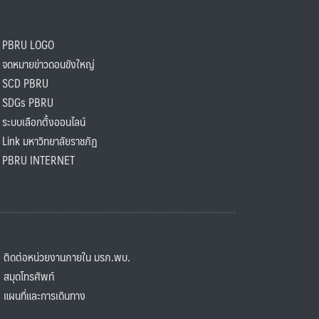
PBRU LOGO
ดหมายข่าวดอนขังใหญ่
SCD PBRU
SDGs PBRU
ะบบเลือกตั้งออนไลน์
ink มหาวิทยาลัยราชภัฏ
BRU INTERNET
ิดต่อหน่วยงานภายใน มรภ.พบ.
มุดโทรศัพท์
ผนที่และการเดินทาง