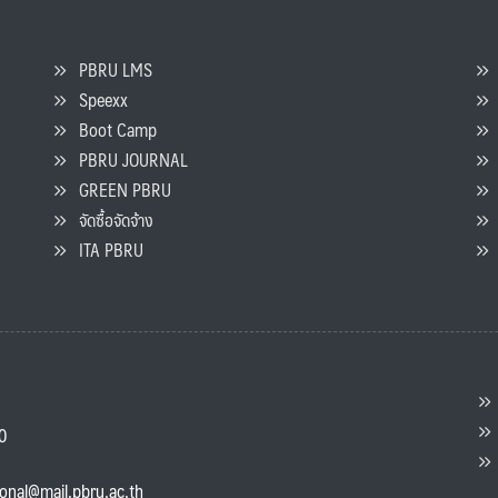
PBRU LMS
Speexx
จ
Boot Camp
PBRU JOURNAL
GREEN PBRU
ร
จัดซื้อจัดจ้าง
L
ITA PBRU
P
ต
ส
00
แ
ional@mail.pbru.ac.th