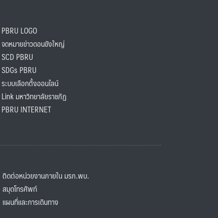
PBRU LOGO
ดหมายข่าวดอนขังใหญ่
SCD PBRU
SDGs PBRU
ะบบเลือกตั้งออนไลน์
ink มหาวิทยาลัยราชภัฏ
BRU INTERNET
ิดต่อหน่วยงานภายใน มรภ.พบ.
มุดโทรศัพท์
ผนที่และการเดินทาง