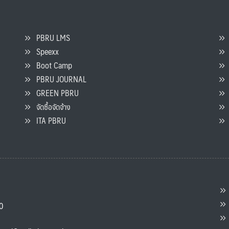
PBRU LMS
Speexx
จ
Boot Camp
PBRU JOURNAL
GREEN PBRU
ร
จัดซื้อจัดจ้าง
L
ITA PBRU
P
ต
ส
00
แ