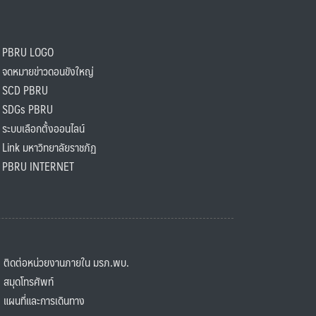
PBRU LOGO
ดหมายข่าวดอนขังใหญ่
SCD PBRU
SDGs PBRU
ะบบเลือกตั้งออนไลน์
ink มหาวิทยาลัยราชภัฏ
BRU INTERNET
ิดต่อหน่วยงานภายใน มรภ.พบ.
มุดโทรศัพท์
ผนที่และการเดินทาง