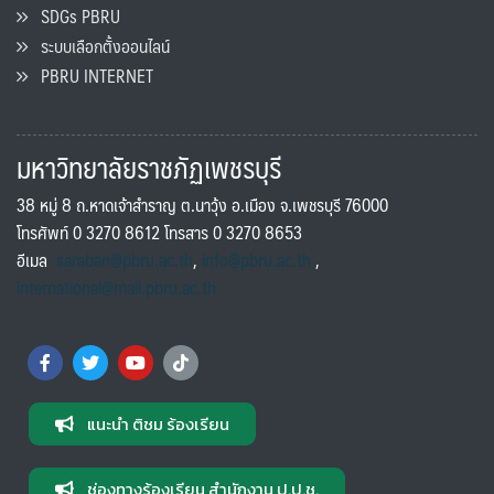
SDGs PBRU
ระบบเลือกตั้งออนไลน์
PBRU INTERNET
มหาวิทยาลัยราชภัฏเพชรบุรี
38 หมู่ 8 ถ.หาดเจ้าสำราญ ต.นาวุ้ง อ.เมือง จ.เพชรบุรี 76000
โทรศัพท์ 0 3270 8612 โทรสาร 0 3270 8653
อีเมล
saraban@pbru.ac.th
,
info@pbru.ac.th
,
international@mail.pbru.ac.th
แนะนำ ติชม ร้องเรียน
ช่องทางร้องเรียน สำนักงาน ป.ป.ช.