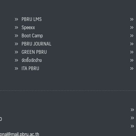
PBRU LMS
Speexx
จ
Boot Camp
PBRU JOURNAL
GREEN PBRU
ร
จัดซื้อจัดจ้าง
L
ITA PBRU
P
ต
ส
00
แ
ional@mail.pbru.ac.th