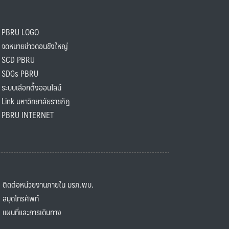
PBRU LOGO
ดหมายข่าวดอนขังใหญ่
SCD PBRU
SDGs PBRU
ะบบเลือกตั้งออนไลน์
ink มหาวิทยาลัยราชภัฏ
BRU INTERNET
ิดต่อหน่วยงานภายใน มรภ.พบ.
มุดโทรศัพท์
ผนที่และการเดินทาง