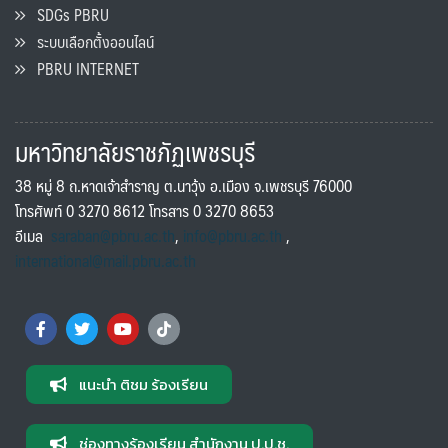
SDGs PBRU
ระบบเลือกตั้งออนไลน์
PBRU INTERNET
มหาวิทยาลัยราชภัฏเพชรบุรี
38 หมู่ 8 ถ.หาดเจ้าสำราญ ต.นาวุ้ง อ.เมือง จ.เพชรบุรี 76000
โทรศัพท์ 0 3270 8612 โทรสาร 0 3270 8653
อีเมล
saraban@pbru.ac.th
,
info@pbru.ac.th
,
international@mail.pbru.ac.th
แนะนำ ติชม ร้องเรียน
ช่องทางร้องเรียน สำนักงาน ป.ป.ช.