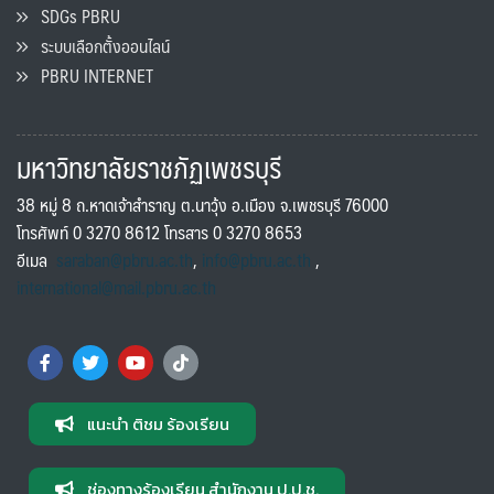
SDGs PBRU
ระบบเลือกตั้งออนไลน์
PBRU INTERNET
มหาวิทยาลัยราชภัฏเพชรบุรี
38 หมู่ 8 ถ.หาดเจ้าสำราญ ต.นาวุ้ง อ.เมือง จ.เพชรบุรี 76000
โทรศัพท์ 0 3270 8612 โทรสาร 0 3270 8653
อีเมล
saraban@pbru.ac.th
,
info@pbru.ac.th
,
international@mail.pbru.ac.th
แนะนำ ติชม ร้องเรียน
ช่องทางร้องเรียน สำนักงาน ป.ป.ช.