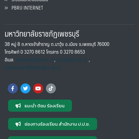
PBRU INTERNET
มหาวิทยาลัยราชภัฏเพชรบุรี
38 หมู่ 8 ถ.หาดเจ้าสำราญ ต.นาวุ้ง อ.เมือง จ.เพชรบุรี 76000
โทรศัพท์ 0 3270 8612 โทรสาร 0 3270 8653
อีเมล
saraban@pbru.ac.th
,
info@pbru.ac.th
,
international@mail.pbru.ac.th
แนะนำ ติชม ร้องเรียน
ช่องทางร้องเรียน สำนักงาน ป.ป.ช.