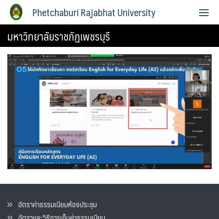
Phetchaburi Rajabhat University
มหาวิทยาลัยราชภัฏเพชรบุรี
อัตราค่าธรรมเนียมห้องประชุม
อัตราและวิธีการเก็บค่าธรรมเนียน