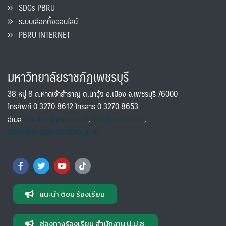
SDGs PBRU
ระบบเลือกตั้งออนไลน์
PBRU INTERNET
มหาวิทยาลัยราชภัฏเพชรบุรี
38 หมู่ 8 ถ.หาดเจ้าสำราญ ต.นาวุ้ง อ.เมือง จ.เพชรบุรี 76000
โทรศัพท์ 0 3270 8612 โทรสาร 0 3270 8653
อีเมล
saraban@pbru.ac.th
,
info@pbru.ac.th
,
international@mail.pbru.ac.th
แนะนำ ติชม ร้องเรียน
ช่องทางร้องเรียน สำนักงาน ป.ป.ช.