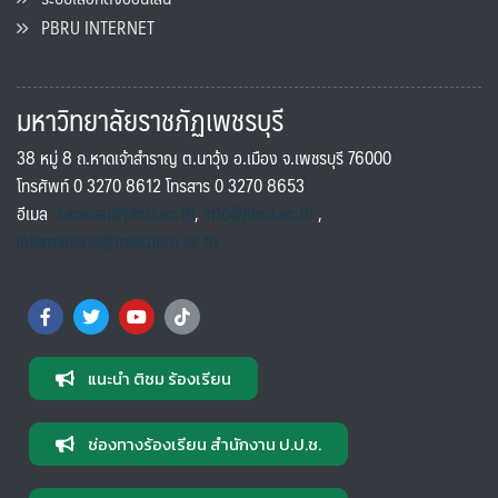
PBRU INTERNET
มหาวิทยาลัยราชภัฏเพชรบุรี
38 หมู่ 8 ถ.หาดเจ้าสำราญ ต.นาวุ้ง อ.เมือง จ.เพชรบุรี 76000
โทรศัพท์ 0 3270 8612 โทรสาร 0 3270 8653
อีเมล
saraban@pbru.ac.th
,
info@pbru.ac.th
,
international@mail.pbru.ac.th
แนะนำ ติชม ร้องเรียน
ช่องทางร้องเรียน สำนักงาน ป.ป.ช.