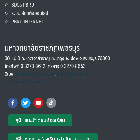
SDGs PBRU
ระบบเลือกตั้งออนไลน์
PBRU INTERNET
มหาวิทยาลัยราชภัฏเพชรบุรี
38 หมู่ 8 ถ.หาดเจ้าสำราญ ต.นาวุ้ง อ.เมือง จ.เพชรบุรี 76000
โทรศัพท์ 0 3270 8612 โทรสาร 0 3270 8653
อีเมล
saraban@pbru.ac.th
,
info@pbru.ac.th
,
international@mail.pbru.ac.th
แนะนำ ติชม ร้องเรียน
ช่องทางร้องเรียน สำนักงาน ป.ป.ช.