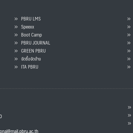
PBRU LMS
Speexx
จ
Boot Camp
PBRU JOURNAL
GREEN PBRU
ร
จัดซื้อจัดจ้าง
L
ITA PBRU
P
ต
ส
00
แ
ional@mail.pbru.ac.th