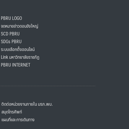
PBRU LOGO
ดหมายข่าวดอนขังใหญ่
SCD PBRU
SDGs PBRU
ะบบเลือกตั้งออนไลน์
ink มหาวิทยาลัยราชภัฏ
BRU INTERNET
ิดต่อหน่วยงานภายใน มรภ.พบ.
มุดโทรศัพท์
ผนที่และการเดินทาง