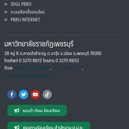
SDGs PBRU
ระบบเลือกตั้งออนไลน์
PBRU INTERNET
มหาวิทยาลัยราชภัฏเพชรบุรี
38 หมู่ 8 ถ.หาดเจ้าสำราญ ต.นาวุ้ง อ.เมือง จ.เพชรบุรี 76000
โทรศัพท์ 0 3270 8612 โทรสาร 0 3270 8653
อีเมล
saraban@pbru.ac.th
,
info@pbru.ac.th
,
international@mail.pbru.ac.th
แนะนำ ติชม ร้องเรียน
ช่องทางร้องเรียน สำนักงาน ป.ป.ช.