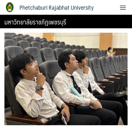
Phetchaburi Rajabhat University
มหาวิทยาลัยราชภัฏเพชรบุรี