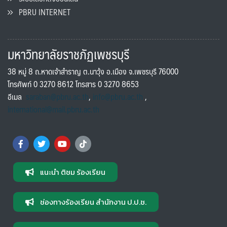
PBRU INTERNET
มหาวิทยาลัยราชภัฏเพชรบุรี
38 หมู่ 8 ถ.หาดเจ้าสำราญ ต.นาวุ้ง อ.เมือง จ.เพชรบุรี 76000
โทรศัพท์ 0 3270 8612 โทรสาร 0 3270 8653
อีเมล
saraban@pbru.ac.th
,
info@pbru.ac.th
,
international@mail.pbru.ac.th
แนะนำ ติชม ร้องเรียน
ช่องทางร้องเรียน สำนักงาน ป.ป.ช.