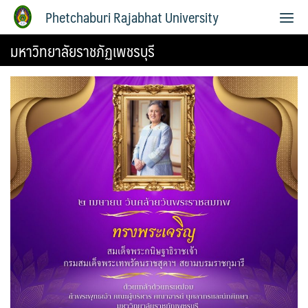
Phetchaburi Rajabhat University
มหาวิทยาลัยราชภัฏเพชรบุรี