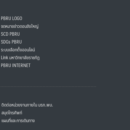
PBRU LOGO
ดหมายข่าวดอนขังใหญ่
SCD PBRU
SDGs PBRU
ะบบเลือกตั้งออนไลน์
ink มหาวิทยาลัยราชภัฏ
BRU INTERNET
ิดต่อหน่วยงานภายใน มรภ.พบ.
มุดโทรศัพท์
ผนที่และการเดินทาง