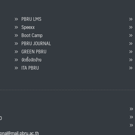
PBRU LMS
Speexx
จ
Boot Camp
PBRU JOURNAL
GREEN PBRU
ร
จัดซื้อจัดจ้าง
L
ITA PBRU
P
ต
ส
00
แ
ional@mail.pbru.ac.th