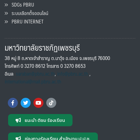
SDGs PBRU
ระบบเลือกตั้งออนไลน์
PBRU INTERNET
มหาวิทยาลัยราชภัฏเพชรบุรี
38 หมู่ 8 ถ.หาดเจ้าสำราญ ต.นาวุ้ง อ.เมือง จ.เพชรบุรี 76000
โทรศัพท์ 0 3270 8612 โทรสาร 0 3270 8653
อีเมล
saraban@pbru.ac.th
,
info@pbru.ac.th
,
international@mail.pbru.ac.th
แนะนำ ติชม ร้องเรียน
ช่องทางร้องเรียน สำนักงาน ป.ป.ช.