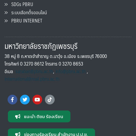
SDGs PBRU
ระบบเลือกตั้งออนไลน์
PBRU INTERNET
มหาวิทยาลัยราชภัฏเพชรบุรี
38 หมู่ 8 ถ.หาดเจ้าสำราญ ต.นาวุ้ง อ.เมือง จ.เพชรบุรี 76000
โทรศัพท์ 0 3270 8612 โทรสาร 0 3270 8653
อีเมล
saraban@pbru.ac.th
,
info@pbru.ac.th
,
international@mail.pbru.ac.th
แนะนำ ติชม ร้องเรียน
ช่องทางร้องเรียน สำนักงาน ป.ป.ช.