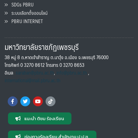
SDGs PBRU
ระบบเลือกตั้งออนไลน์
PBRU INTERNET
มหาวิทยาลัยราชภัฏเพชรบุรี
38 หมู่ 8 ถ.หาดเจ้าสำราญ ต.นาวุ้ง อ.เมือง จ.เพชรบุรี 76000
โทรศัพท์ 0 3270 8612 โทรสาร 0 3270 8653
อีเมล
saraban@pbru.ac.th
,
info@pbru.ac.th
,
international@mail.pbru.ac.th
แนะนำ ติชม ร้องเรียน
ช่องทางร้องเรียน สำนักงาน ป.ป.ช.