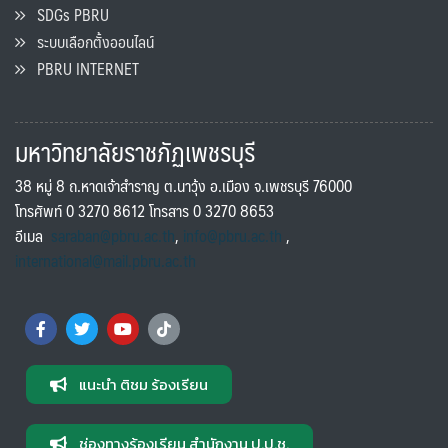
SDGs PBRU
ระบบเลือกตั้งออนไลน์
PBRU INTERNET
มหาวิทยาลัยราชภัฏเพชรบุรี
38 หมู่ 8 ถ.หาดเจ้าสำราญ ต.นาวุ้ง อ.เมือง จ.เพชรบุรี 76000
โทรศัพท์ 0 3270 8612 โทรสาร 0 3270 8653
อีเมล
saraban@pbru.ac.th
,
info@pbru.ac.th
,
international@mail.pbru.ac.th
แนะนำ ติชม ร้องเรียน
ช่องทางร้องเรียน สำนักงาน ป.ป.ช.