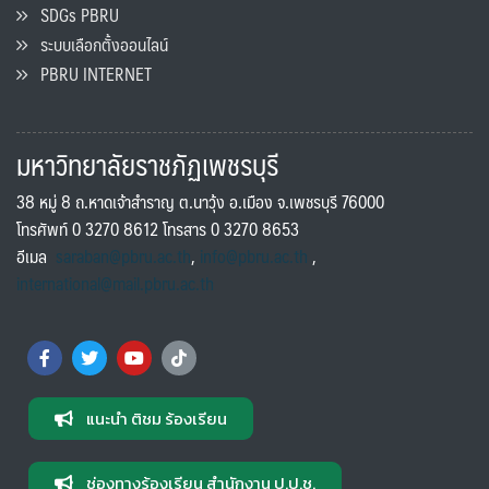
SDGs PBRU
ระบบเลือกตั้งออนไลน์
PBRU INTERNET
มหาวิทยาลัยราชภัฏเพชรบุรี
38 หมู่ 8 ถ.หาดเจ้าสำราญ ต.นาวุ้ง อ.เมือง จ.เพชรบุรี 76000
โทรศัพท์ 0 3270 8612 โทรสาร 0 3270 8653
อีเมล
saraban@pbru.ac.th
,
info@pbru.ac.th
,
international@mail.pbru.ac.th
แนะนำ ติชม ร้องเรียน
ช่องทางร้องเรียน สำนักงาน ป.ป.ช.