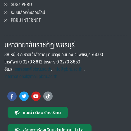
SDGs PBRU
ระบบเลือกตั้งออนไลน์
PBRU INTERNET
มหาวิทยาลัยราชภัฏเพชรบุรี
38 หมู่ 8 ถ.หาดเจ้าสำราญ ต.นาวุ้ง อ.เมือง จ.เพชรบุรี 76000
โทรศัพท์ 0 3270 8612 โทรสาร 0 3270 8653
อีเมล
saraban@pbru.ac.th
,
info@pbru.ac.th
,
international@mail.pbru.ac.th
แนะนำ ติชม ร้องเรียน
ช่องทางร้องเรียน สำนักงาน ป.ป.ช.