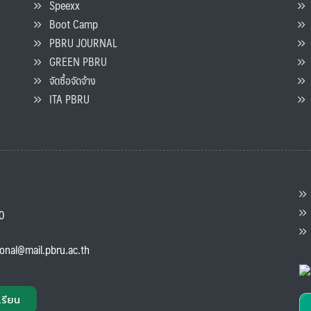
Speexx
จ
Boot Camp
PBRU JOURNAL
GREEN PBRU
ร
จัดซื้อจัดจ้าง
L
ITA PBRU
P
ต
ส
00
แ
ional@mail.pbru.ac.th
เรียน