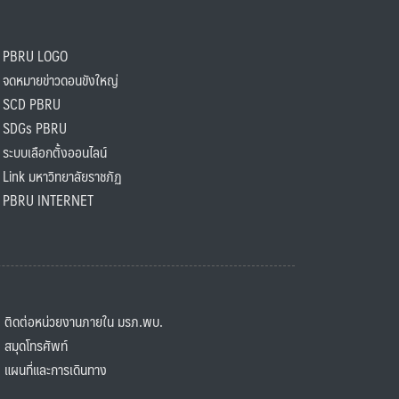
PBRU LOGO
ดหมายข่าวดอนขังใหญ่
SCD PBRU
SDGs PBRU
ะบบเลือกตั้งออนไลน์
ink มหาวิทยาลัยราชภัฏ
BRU INTERNET
ิดต่อหน่วยงานภายใน มรภ.พบ.
มุดโทรศัพท์
ผนที่และการเดินทาง