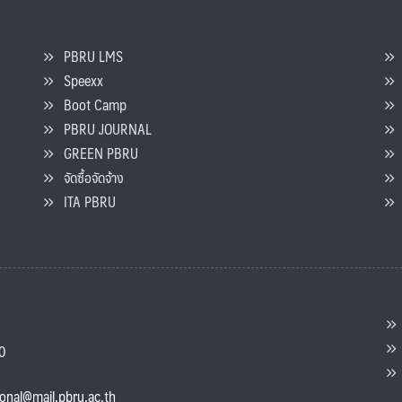
PBRU LMS
Speexx
จ
Boot Camp
PBRU JOURNAL
GREEN PBRU
ร
จัดซื้อจัดจ้าง
L
ITA PBRU
P
ต
ส
00
แ
ional@mail.pbru.ac.th