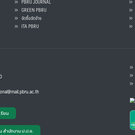
PBRU JOURNAL
GREEN PBRU
ร
จัดซื้อจัดจ้าง
L
ITA PBRU
P
ต
ส
00
แ
ional@mail.pbru.ac.th
เรียน
น สำนักงาน ป.ป.ช.