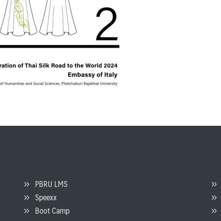
PBRU LMS
Speexx
จ
Boot Camp