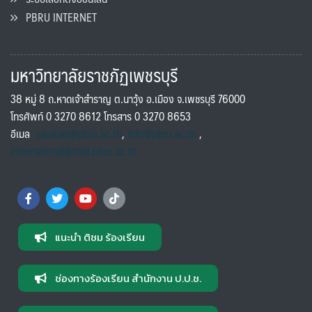
PBRU INTERNET
มหาวิทยาลัยราชภัฏเพชรบุรี
38 หมู่ 8 ถ.หาดเจ้าสำราญ ต.นาวุ้ง อ.เมือง จ.เพชรบุรี 76000
โทรศัพท์ 0 3270 8612 โทรสาร 0 3270 8653
อีเมล
saraban@pbru.ac.th
,
info@pbru.ac.th
,
international@mail.pbru.ac.th
แนะนำ ติชม ร้องเรียน
ช่องทางร้องเรียน สำนักงาน ป.ป.ช.