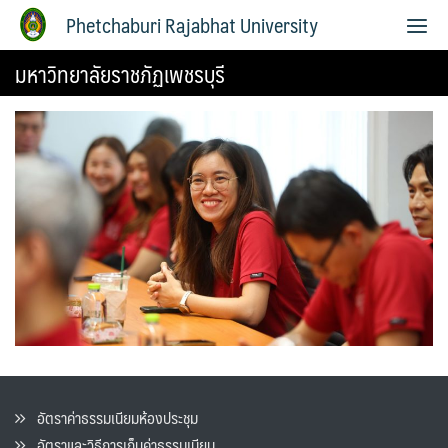
Phetchaburi Rajabhat University
มหาวิทยาลัยราชภัฏเพชรบุรี
อัตราค่าธรรมเนียมห้องประชุม
อัตราและวิธีการเก็บค่าธรรมเนียน