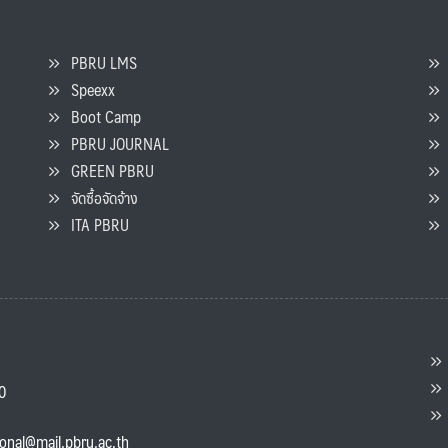
PBRU LMS
Speexx
จ
Boot Camp
PBRU JOURNAL
GREEN PBRU
ร
จัดซื้อจัดจ้าง
L
ITA PBRU
P
ต
ส
00
แ
ional@mail.pbru.ac.th