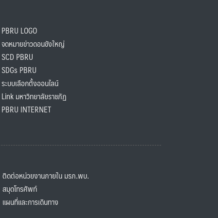
PBRU LOGO
ดหมายข่าวดอนขังใหญ่
SCD PBRU
SDGs PBRU
ะบบเลือกตั้งออนไลน์
ink มหาวิทยาลัยราชภัฏ
BRU INTERNET
ิดต่อหน่วยงานภายใน มรภ.พบ.
มุดโทรศัพท์
ผนที่และการเดินทาง