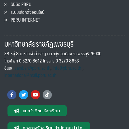
SDGs PBRU
ระบบเลือกตั้งออนไลน์
PBRU INTERNET
มหาวิทยาลัยราชภัฏเพชรบุรี
38 หมู่ 8 ถ.หาดเจ้าสำราญ ต.นาวุ้ง อ.เมือง จ.เพชรบุรี 76000
โทรศัพท์ 0 3270 8612 โทรสาร 0 3270 8653
อีเมล
saraban@pbru.ac.th
,
info@pbru.ac.th
,
international@mail.pbru.ac.th
แนะนำ ติชม ร้องเรียน
ช่องทางร้องเรียน สำนักงาน ป.ป.ช.