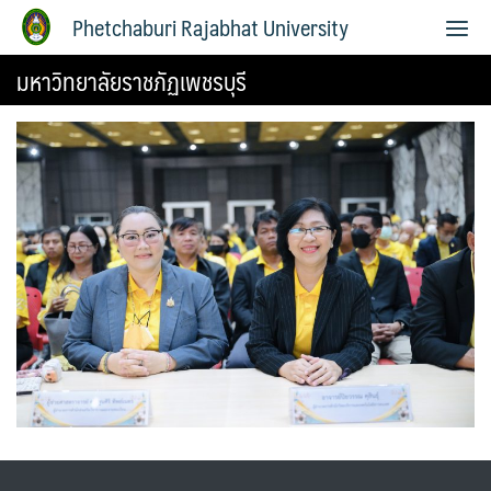
Phetchaburi Rajabhat University
มหาวิทยาลัยราชภัฏเพชรบุรี