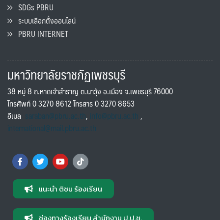
SDGs PBRU
ระบบเลือกตั้งออนไลน์
PBRU INTERNET
มหาวิทยาลัยราชภัฏเพชรบุรี
38 หมู่ 8 ถ.หาดเจ้าสำราญ ต.นาวุ้ง อ.เมือง จ.เพชรบุรี 76000
โทรศัพท์ 0 3270 8612 โทรสาร 0 3270 8653
อีเมล
saraban@pbru.ac.th
,
info@pbru.ac.th
,
international@mail.pbru.ac.th
แนะนำ ติชม ร้องเรียน
ช่องทางร้องเรียน สำนักงาน ป.ป.ช.