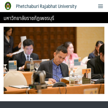
Phetchaburi Rajabhat University
มหาวิทยาลัยราชภัฏเพชรบุรี