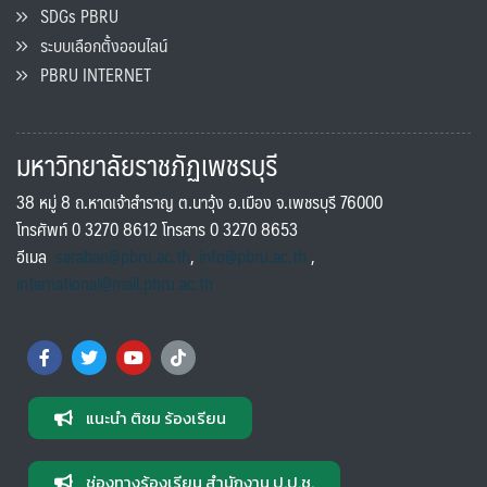
SDGs PBRU
ระบบเลือกตั้งออนไลน์
PBRU INTERNET
มหาวิทยาลัยราชภัฏเพชรบุรี
38 หมู่ 8 ถ.หาดเจ้าสำราญ ต.นาวุ้ง อ.เมือง จ.เพชรบุรี 76000
โทรศัพท์ 0 3270 8612 โทรสาร 0 3270 8653
อีเมล
saraban@pbru.ac.th
,
info@pbru.ac.th
,
international@mail.pbru.ac.th
แนะนำ ติชม ร้องเรียน
ช่องทางร้องเรียน สำนักงาน ป.ป.ช.