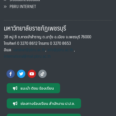
PBRU INTERNET
มหาวิทยาลัยราชภัฏเพชรบุรี
38 หมู่ 8 ถ.หาดเจ้าสำราญ ต.นาวุ้ง อ.เมือง จ.เพชรบุรี 76000
โทรศัพท์ 0 3270 8612 โทรสาร 0 3270 8653
อีเมล
saraban@pbru.ac.th
,
info@pbru.ac.th
,
international@mail.pbru.ac.th
แนะนำ ติชม ร้องเรียน
ช่องทางร้องเรียน สำนักงาน ป.ป.ช.