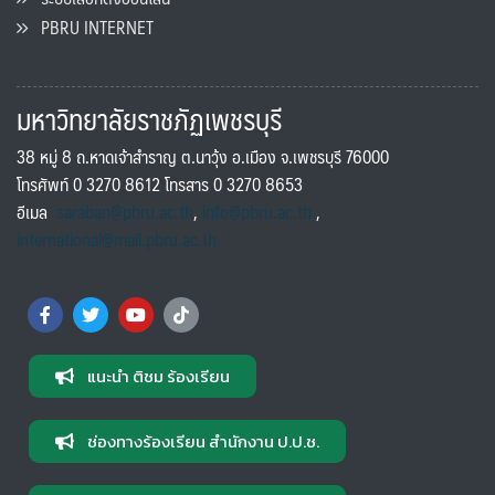
PBRU INTERNET
มหาวิทยาลัยราชภัฏเพชรบุรี
38 หมู่ 8 ถ.หาดเจ้าสำราญ ต.นาวุ้ง อ.เมือง จ.เพชรบุรี 76000
โทรศัพท์ 0 3270 8612 โทรสาร 0 3270 8653
อีเมล
saraban@pbru.ac.th
,
info@pbru.ac.th
,
international@mail.pbru.ac.th
แนะนำ ติชม ร้องเรียน
ช่องทางร้องเรียน สำนักงาน ป.ป.ช.