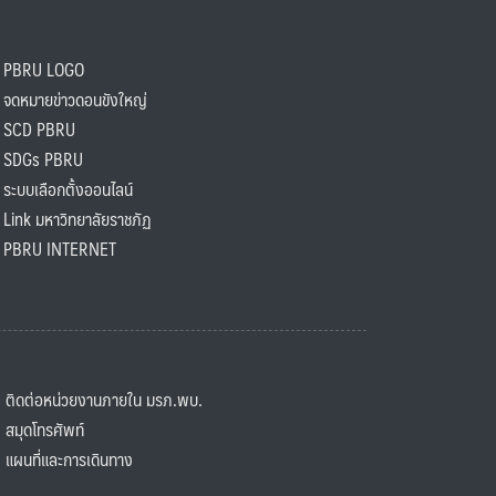
PBRU LOGO
ดหมายข่าวดอนขังใหญ่
SCD PBRU
SDGs PBRU
ะบบเลือกตั้งออนไลน์
ink มหาวิทยาลัยราชภัฏ
BRU INTERNET
ิดต่อหน่วยงานภายใน มรภ.พบ.
มุดโทรศัพท์
ผนที่และการเดินทาง