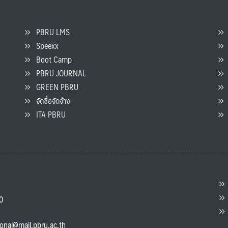
PBRU LMS
Speexx
จ
Boot Camp
PBRU JOURNAL
GREEN PBRU
ร
จัดซื้อจัดจ้าง
L
ITA PBRU
P
ต
ส
00
แ
ional@mail.pbru.ac.th