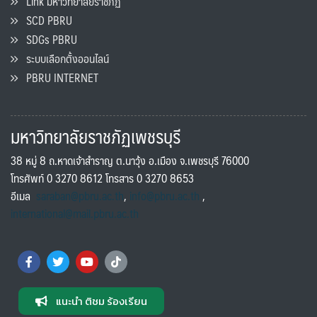
Link มหาวิทยาลัยราชภัฏ
SCD PBRU
SDGs PBRU
ระบบเลือกตั้งออนไลน์
PBRU INTERNET
มหาวิทยาลัยราชภัฏเพชรบุรี
38 หมู่ 8 ถ.หาดเจ้าสำราญ ต.นาวุ้ง อ.เมือง จ.เพชรบุรี 76000
โทรศัพท์ 0 3270 8612 โทรสาร 0 3270 8653
อีเมล
saraban@pbru.ac.th
,
info@pbru.ac.th
,
international@mail.pbru.ac.th
แนะนำ ติชม ร้องเรียน