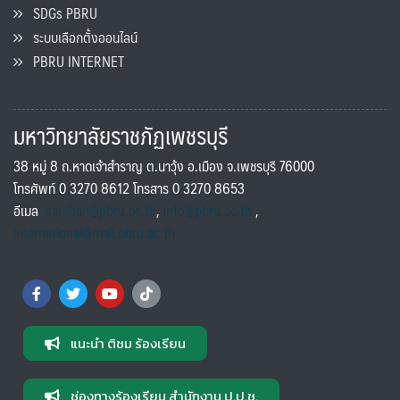
SDGs PBRU
ระบบเลือกตั้งออนไลน์
PBRU INTERNET
มหาวิทยาลัยราชภัฏเพชรบุรี
38 หมู่ 8 ถ.หาดเจ้าสำราญ ต.นาวุ้ง อ.เมือง จ.เพชรบุรี 76000
โทรศัพท์ 0 3270 8612 โทรสาร 0 3270 8653
อีเมล
saraban@pbru.ac.th
,
info@pbru.ac.th
,
international@mail.pbru.ac.th
แนะนำ ติชม ร้องเรียน
ช่องทางร้องเรียน สำนักงาน ป.ป.ช.