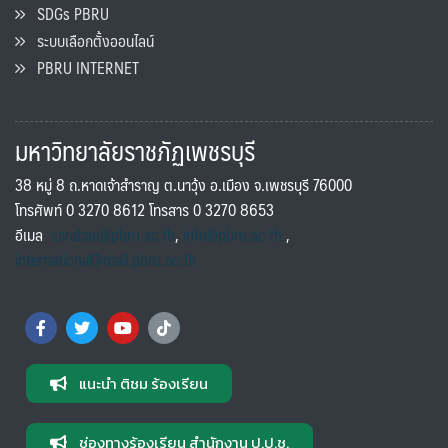
SDGs PBRU
ระบบเลือกตั้งออนไลน์
PBRU INTERNET
มหาวิทยาลัยราชภัฏเพชรบุรี
38 หมู่ 8 ถ.หาดเจ้าสำราญ ต.นาวุ้ง อ.เมือง จ.เพชรบุรี 76000
โทรศัพท์ 0 3270 8612 โทรสาร 0 3270 8653
อีเมล
saraban@pbru.ac.th
,
info@pbru.ac.th
,
international@mail.pbru.ac.th
แนะนำ ติชม ร้องเรียน
ช่องทางร้องเรียน สำนักงาน ป.ป.ช.