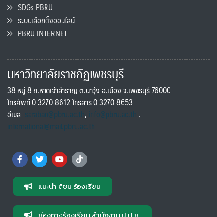
SDGs PBRU
ระบบเลือกตั้งออนไลน์
PBRU INTERNET
มหาวิทยาลัยราชภัฏเพชรบุรี
38 หมู่ 8 ถ.หาดเจ้าสำราญ ต.นาวุ้ง อ.เมือง จ.เพชรบุรี 76000
โทรศัพท์ 0 3270 8612 โทรสาร 0 3270 8653
อีเมล
saraban@pbru.ac.th
,
info@pbru.ac.th
,
international@mail.pbru.ac.th
แนะนำ ติชม ร้องเรียน
ช่องทางร้องเรียน สำนักงาน ป.ป.ช.